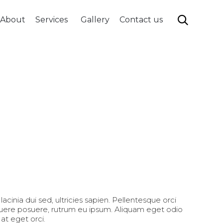
Skip

About
Services
Gallery
Contact us
to
content
lacinia dui sed, ultricies sapien. Pellentesque orci
suere posuere, rutrum eu ipsum. Aliquam eget odio
 at eget orci.