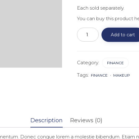
Each sold separately.
You can buy this product h
On
Strategy
Add to cart
quantity
Category:
FINANCE
Tags:
FINANCE
MAKEUP
Description
Reviews (0)
fermentum. Donec congue lorem a molestie bibendum. Etiam ni