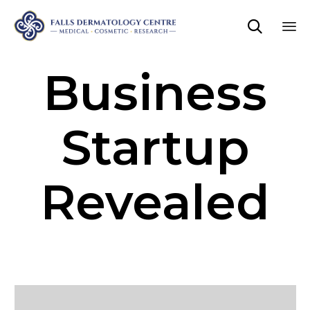

Sk
Business
to
co
Startup
Revealed